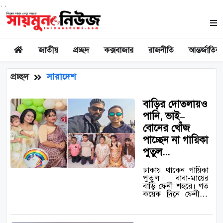
. .
জাতীয়
প্রচ্ছদ
কক্সবাজার
রাজনীতি
আন্তর্জাতিক
প্রচ্ছদ
সারাদেশ
বাড়ির দোতলায়ও
পানি, ভাই–
বোনের খোঁজ
পাচ্ছেন না গায়িকা
পুতুল...
ঢাকায় থাকেন গায়িকা
পুতুল। বাবা-মায়ের
বাড়ি ফেনী শহরে। গত
কয়েক দিনে ফেনীসহ
দেশের বিভিন্ন জেলায়
বন্যা পরিস্থিতির অবনতি
হয়েছে। এতে