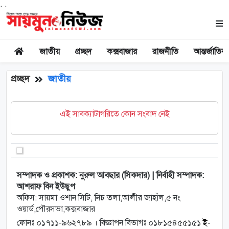
. .
জাতীয়
প্রচ্ছদ
কক্সবাজার
রাজনীতি
আন্তর্জাতিক
প্রচ্ছদ
জাতীয়
এই সাবক্যাটাগরিতে কোন সংবাদ নেই
সম্পাদক ও প্রকাশক: নুরুল আবছার (সিকদার) | নির্বাহী সম্পাদক:
আশরাফ বিন ইউছুপ
অফিস: সায়মা ওশান সিটি, নিচ তলা,আলীর জাহাঁল,৫ নং
ওয়ার্ড,পৌরসভা,কক্সবাজার
ফোনঃ ০১৭১১-৯৬২৭৮৯ । বিজ্ঞাপন বিভাগঃ ০১৮১৫৪৫৫১৫১
ই-